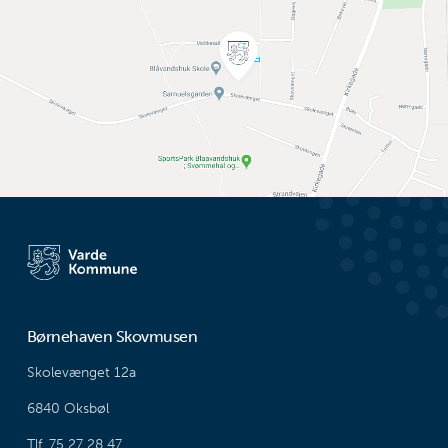
Børnehaven Skovmusen
Skolevænget 12a
6840 Oksbøl
Tlf. 75 27 28 47