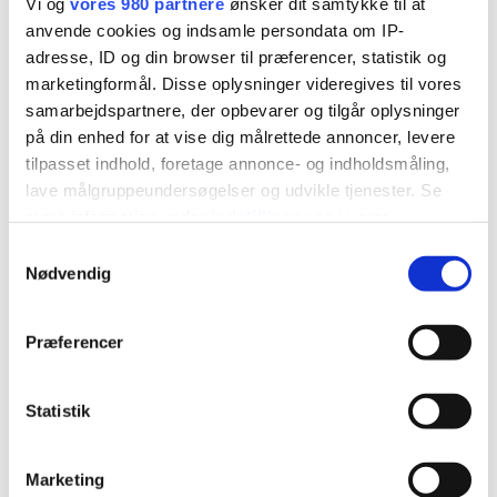
Vi og
vores 980 partnere
ønsker dit samtykke til at
anvende cookies og indsamle persondata om IP-
adresse, ID og din browser til præferencer, statistik og
Åbningstider
marketingformål. Disse oplysninger videregives til vores
samarbejdspartnere, der opbevarer og tilgår oplysninger
på din enhed for at vise dig målrettede annoncer, levere
tilpasset indhold, foretage annonce- og indholdsmåling,
lave målgruppeundersøgelser og udvikle tjenester. Se
Børnehave
mere information under
indstillinger
og i vores
persondatapolitik. Du kan altid trække dit samtykke
Samtykkevalg
Man - Tor
06:15 - 17:00
tilbage eller ændre indstillinger fra vores
Nødvendig
"Cookiedeklaration", eller ved at trykke på "Privacy
trigger" ikonet.
Præferencer
Fredag
06:15 - 16:15
Dine valg anvendes på hele websitet.
Statistik
Vi bruger cookies til at tilpasse vores indhold og
Lør - Søn
Lukket
annoncer, til at vise dig funktioner til sociale medier og til
Marketing
at analysere vores trafik. Vi deler også oplysninger om