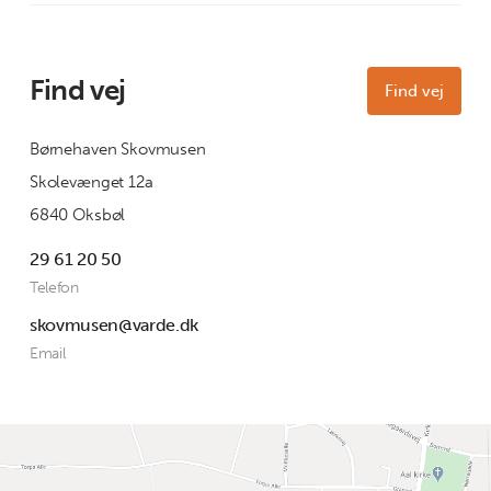
Find vej
Find vej
Børnehaven Skovmusen
Skolevænget 12a
6840 Oksbøl
29 61 20 50
Telefon
skovmusen@varde.dk
Email