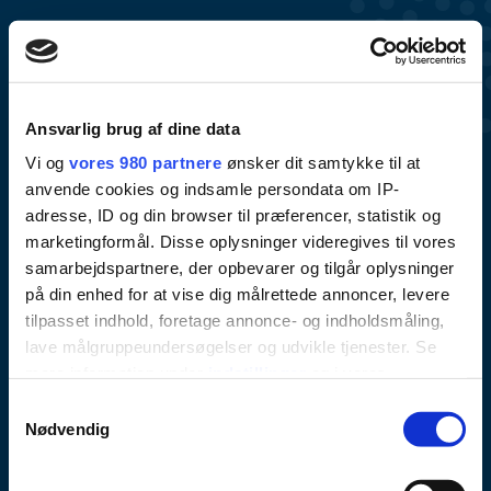
Ansvarlig brug af dine data
Vi og
vores 980 partnere
ønsker dit samtykke til at
anvende cookies og indsamle persondata om IP-
adresse, ID og din browser til præferencer, statistik og
marketingformål. Disse oplysninger videregives til vores
samarbejdspartnere, der opbevarer og tilgår oplysninger
på din enhed for at vise dig målrettede annoncer, levere
Under ombygning
tilpasset indhold, foretage annonce- og indholdsmåling,
lave målgruppeundersøgelser og udvikle tjenester. Se
Lorem ipsum dolor sit amet, consectetur adipisicing
mere information under
indstillinger
og i vores
elit. Sunt, dolor recusandae ut unde vero, quaerat
persondatapolitik. Du kan altid trække dit samtykke
Samtykkevalg
tilbage eller ændre indstillinger fra vores
Nødvendig
nesciunt alias architecto quae totam delectus aliquam
"Cookiedeklaration", eller ved at trykke på "Privacy
qui numquam laudantium ea voluptas pariatur. Cum,
trigger" ikonet.